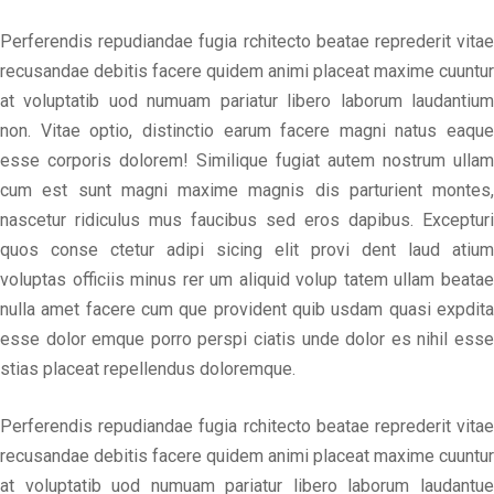
Perferendis repudiandae fugia rchitecto beatae reprederit vitae
recusandae debitis facere quidem animi placeat maxime cuuntur
at voluptatib uod numuam pariatur libero laborum laudantium
non. Vitae optio, distinctio earum facere magni natus eaque
esse corporis dolorem! Similique fugiat autem nostrum ullam
cum est sunt magni maxime magnis dis parturient montes,
nascetur ridiculus mus faucibus sed eros dapibus. Excepturi
quos conse ctetur adipi sicing elit provi dent laud atium
voluptas officiis minus rer um aliquid volup tatem ullam beatae
nulla amet facere cum que provident quib usdam quasi expdita
esse dolor emque porro perspi ciatis unde dolor es nihil esse
stias placeat repellendus doloremque.
Perferendis repudiandae fugia rchitecto beatae reprederit vitae
recusandae debitis facere quidem animi placeat maxime cuuntur
at voluptatib uod numuam pariatur libero laborum laudantue