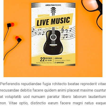
Perferendis repudiandae fugia rchitecto beatae reprederit vitae
recusandae debitis facere quidem animi placeat maxime cuuntur
at voluptatib uod numuam pariatur libero laborum laudantium
non. Vitae optio, distinctio earum facere magni natus eaque