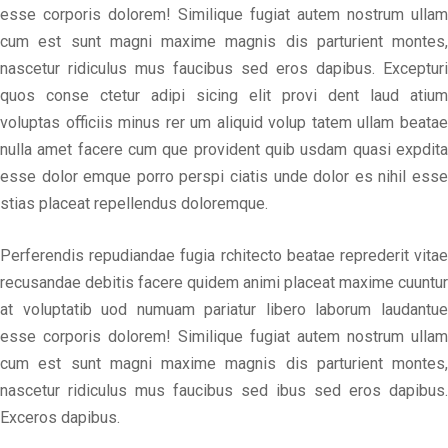
esse corporis dolorem! Similique fugiat autem nostrum ullam
cum est sunt magni maxime magnis dis parturient montes,
nascetur ridiculus mus faucibus sed eros dapibus. Excepturi
quos conse ctetur adipi sicing elit provi dent laud atium
voluptas officiis minus rer um aliquid volup tatem ullam beatae
nulla amet facere cum que provident quib usdam quasi expdita
esse dolor emque porro perspi ciatis unde dolor es nihil esse
stias placeat repellendus doloremque.
Perferendis repudiandae fugia rchitecto beatae reprederit vitae
recusandae debitis facere quidem animi placeat maxime cuuntur
at voluptatib uod numuam pariatur libero laborum laudantue
esse corporis dolorem! Similique fugiat autem nostrum ullam
cum est sunt magni maxime magnis dis parturient montes,
nascetur ridiculus mus faucibus sed ibus sed eros dapibus.
Exceros dapibus.