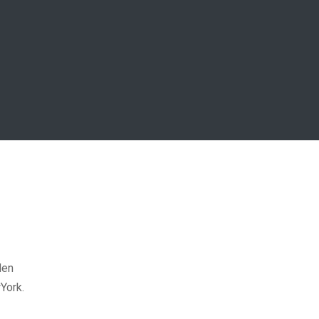
den
York.