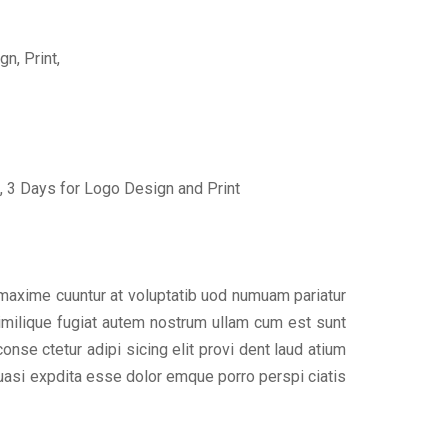
n, Print,
 3 Days for Logo Design and Print
 maxime cuuntur at voluptatib uod numuam pariatur
imilique fugiat autem nostrum ullam cum est sunt
se ctetur adipi sicing elit provi dent laud atium
uasi expdita esse dolor emque porro perspi ciatis