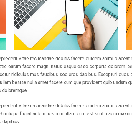
eprederit vitae recusandae debitis facere quidem animi placeat
tinctio earum facere magni natus eaque esse corporis dolorem! S
tur ridiculus mus faucibus sed eros dapibus. Excepturi quos con
em ullam beatae nulla amet facere cum que provident quib usdam q
us doloremque.
eprederit vitae recusandae debitis facere quidem animi placeat
Similique fugiat autem nostrum ullam cum est sunt magni maxime
s dapibus.