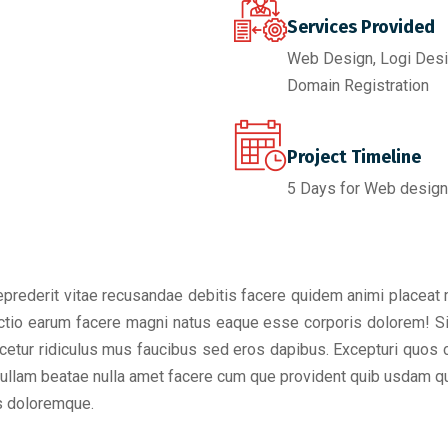
Services Provided
Web Design, Logi Desig
Domain Registration
Project Timeline
5 Days for Web design,
eprederit vitae recusandae debitis facere quidem animi placeat
tinctio earum facere magni natus eaque esse corporis dolorem! S
tur ridiculus mus faucibus sed eros dapibus. Excepturi quos con
em ullam beatae nulla amet facere cum que provident quib usdam q
us doloremque.