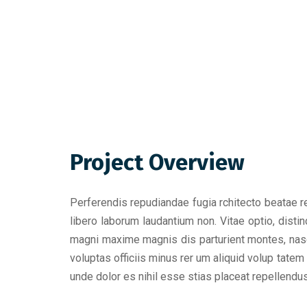
Project Overview
Perferendis repudiandae fugia rchitecto beatae r
libero laborum laudantium non. Vitae optio, dis
magni maxime magnis dis parturient montes, nasce
voluptas officiis minus rer um aliquid volup tat
unde dolor es nihil esse stias placeat repellend