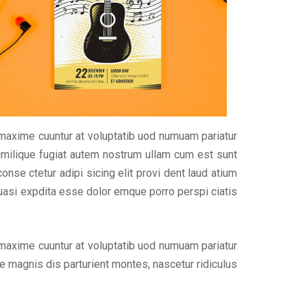
 maxime cuuntur at voluptatib uod numuam pariatur
imilique fugiat autem nostrum ullam cum est sunt
se ctetur adipi sicing elit provi dent laud atium
uasi expdita esse dolor emque porro perspi ciatis
 maxime cuuntur at voluptatib uod numuam pariatur
 magnis dis parturient montes, nascetur ridiculus