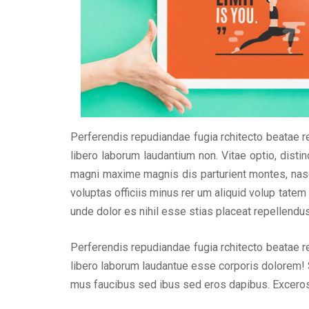
Perferendis repudiandae fugia rchitecto beatae r
libero laborum laudantium non. Vitae optio, dis
magni maxime magnis dis parturient montes, nasce
voluptas officiis minus rer um aliquid volup tat
unde dolor es nihil esse stias placeat repellend
Perferendis repudiandae fugia rchitecto beatae r
libero laborum laudantue esse corporis dolorem! 
mus faucibus sed ibus sed eros dapibus. Excero